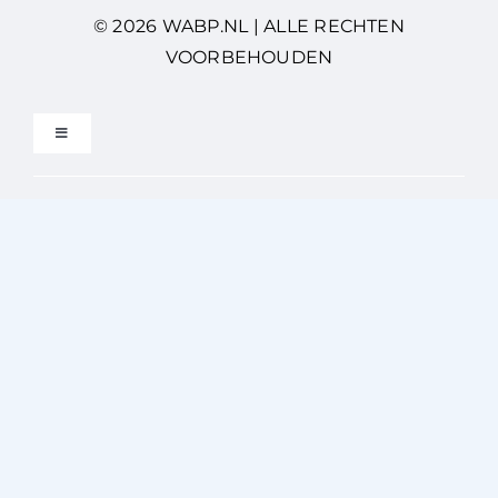
© 2026 WABP.NL | ALLE RECHTEN
VOORBEHOUDEN
Toggle
Navigation
Privacybeleid
Gebruikersvoorwaarden
Disclaimer
Cookiebeleid (EU)