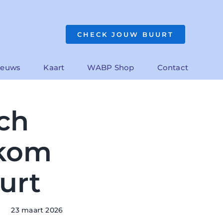
CHECK JOUW BUURT
ieuws
Kaart
WABP Shop
Contact
ich
rkom
uurt
23 maart 2026