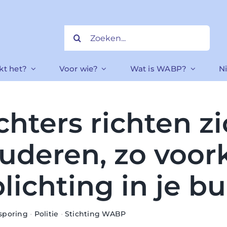
Zoeken
naar:
kt het?
Voor wie?
Wat is WABP?
N
chters richten z
uderen, zo voo
plichting in je b
sporing
•
Politie
•
Stichting WABP