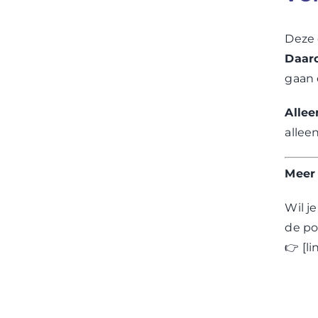
Deze 
Daaro
gaan 
Allee
allee
Meer 
Wil j
de pol
👉
[l