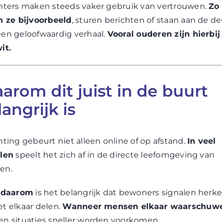
hters maken steeds vaker gebruik van vertrouwen.
Zo
n ze bijvoorbeeld
, sturen berichten of staan aan de de
en geloofwaardig verhaal.
Vooral ouderen zijn hierbij
it.
arom dit juist in de buurt
angrijk is
hting gebeurt niet alleen online of op afstand.
In veel
len
speelt het zich af in de directe leefomgeving van
en.
t daarom
is het belangrijk dat bewoners signalen her
t elkaar delen.
Wanneer mensen elkaar waarschuw
n situaties sneller worden voorkomen.