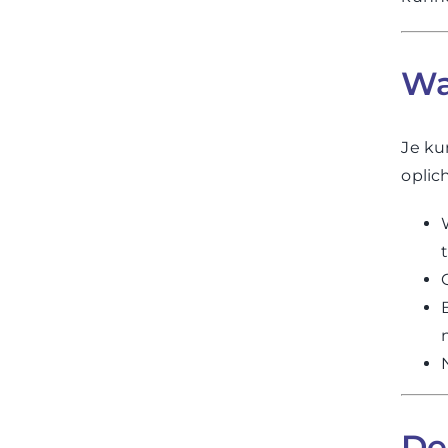
Wa
Je ku
oplic
De