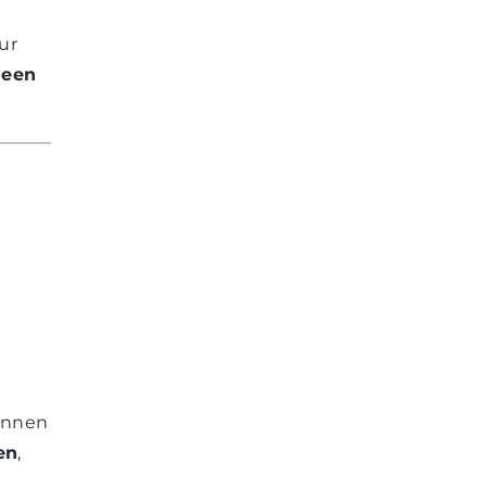
ur
 een
kennen
en
,