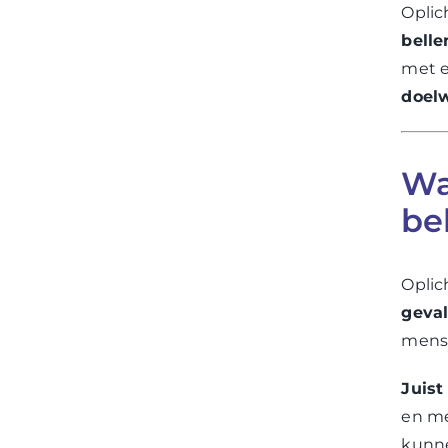
Oplic
belle
met e
doelw
Wa
bel
Oplic
geval
mens
Juis
en me
kunne