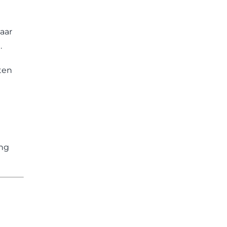
aar
.
ten
ing