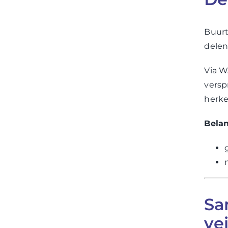
Buurt
delen
Via W
versp
herk
Belan
Sa
ve