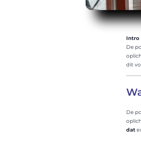
Intro
De po
oplic
dit v
Wa
De po
oplic
dat
ex