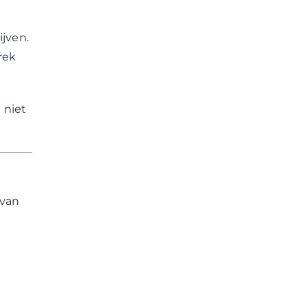
ijven.
rek
 niet
 van