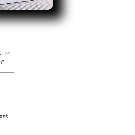
kent
n?
ent