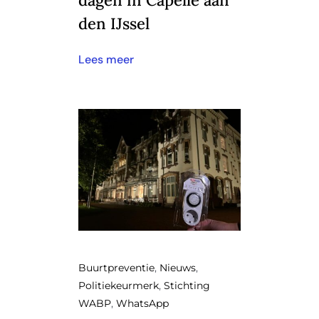
dagen in Capelle aan
den IJssel
Lees meer
Buurtpreventie
,
Nieuws
,
Politiekeurmerk
,
Stichting
WABP
,
WhatsApp