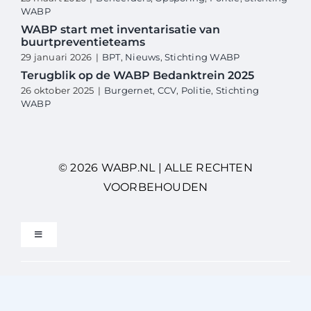
WABP
WABP start met inventarisatie van
buurtpreventieteams
29 januari 2026
|
BPT
,
Nieuws
,
Stichting WABP
Terugblik op de WABP Bedanktrein 2025
26 oktober 2025
|
Burgernet
,
CCV
,
Politie
,
Stichting
WABP
© 2026 WABP.NL | ALLE RECHTEN
VOORBEHOUDEN
Toggle
Navigation
Privacybeleid