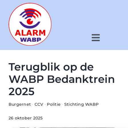
Ga
naar
inhoud
Toggle
Navigat
Hoe werkt het?
Terugblik op de
Voor wie?
WABP Bedanktrein
2025
Wat is WABP?
Nieuws
Burgernet
•
CCV
•
Politie
•
Stichting WABP
Kaart
26 oktober 2025