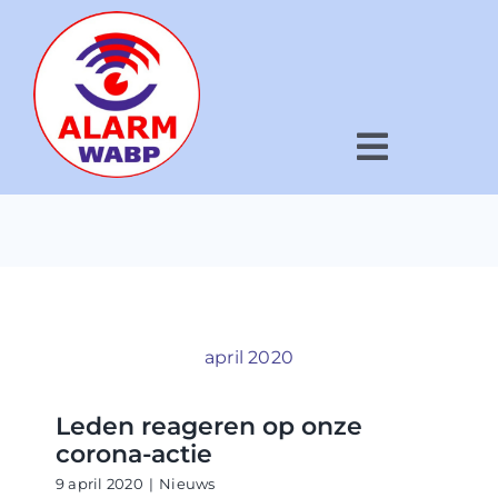
Ga
naar
inhoud
Home
»
Hulp
Toggle
Navigat
Hoe werkt het?
Voor wie?
Wat is WABP?
april 2020
Nieuws
Leden reageren op onze
corona-actie
Kaart
9 april 2020
|
Nieuws