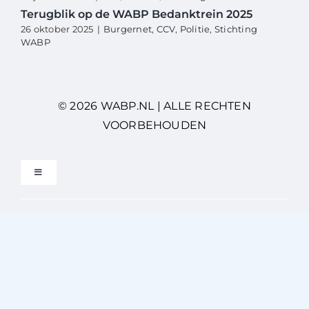
Terugblik op de WABP Bedanktrein 2025
26 oktober 2025
|
Burgernet
,
CCV
,
Politie
,
Stichting
WABP
© 2026 WABP.NL | ALLE RECHTEN
VOORBEHOUDEN
Toggle
Navigation
Privacybeleid
Gebruikersvoorwaarden
Disclaimer