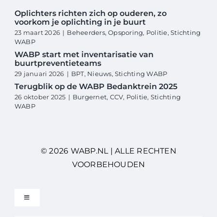
Oplichters richten zich op ouderen, zo
voorkom je oplichting in je buurt
23 maart 2026
|
Beheerders
,
Opsporing
,
Politie
,
Stichting
WABP
WABP start met inventarisatie van
buurtpreventieteams
29 januari 2026
|
BPT
,
Nieuws
,
Stichting WABP
Terugblik op de WABP Bedanktrein 2025
26 oktober 2025
|
Burgernet
,
CCV
,
Politie
,
Stichting
WABP
© 2026 WABP.NL | ALLE RECHTEN
VOORBEHOUDEN
Toggle
Navigation