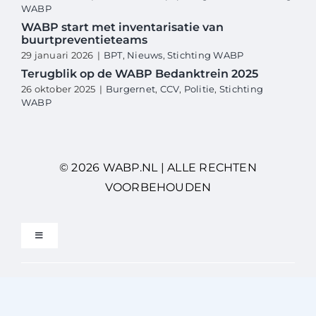
WABP
WABP start met inventarisatie van
buurtpreventieteams
29 januari 2026
|
BPT
,
Nieuws
,
Stichting WABP
Terugblik op de WABP Bedanktrein 2025
26 oktober 2025
|
Burgernet
,
CCV
,
Politie
,
Stichting
WABP
© 2026 WABP.NL | ALLE RECHTEN
VOORBEHOUDEN
Toggle
Navigation
Privacybeleid