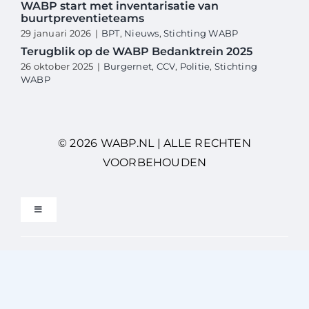
WABP start met inventarisatie van
buurtpreventieteams
29 januari 2026
|
BPT
,
Nieuws
,
Stichting WABP
Terugblik op de WABP Bedanktrein 2025
26 oktober 2025
|
Burgernet
,
CCV
,
Politie
,
Stichting
WABP
© 2026 WABP.NL | ALLE RECHTEN
VOORBEHOUDEN
Toggle
Navigation
Privacybeleid
Gebruikersvoorwaarden