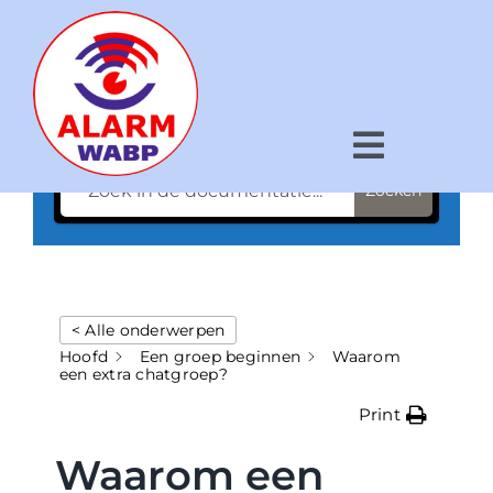
Ga
naar
inhoud
Een vraag hebben?
Toggle
Zoeken
Navigat
Hoe werkt het?
Voor wie?
< Alle onderwerpen
Wat is WABP?
Hoofd
Een groep beginnen
Waarom
een extra chatgroep?
Nieuws
Print
Kaart
Waarom een