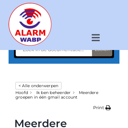
Ga
naar
inhoud
Een vraag hebben?
Toggle
Zoeken
Navigat
Hoe werkt het?
Voor wie?
< Alle onderwerpen
Wat is WABP?
Hoofd
Ik ben beheerder
Meerdere
groepen in één gmail account
Nieuws
Print
Kaart
Meerdere