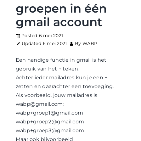
WABP Shop
groepen in één
gmail account
Contact
Posted
6 mei 2021
Updated
6 mei 2021
By
WABP
Een handige functie in gmail is het
gebruik van het + teken.
Achter ieder mailadres kun je een +
zetten en daarachter een toevoeging.
Als voorbeeld, jouw mailadres is
wabp@gmail.com:
wabp+groep1@gmail.com
wabp+groep2@gmail.com
wabp+groep3@gmail.com
Maar ook bijvoorbeeld