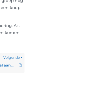
w groep nog
t een knop.
ering. Als
 en komen
Volgende
Kan ik ook met Signal aanmelden?