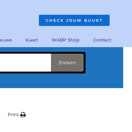
CHECK JOUW BUURT
?
ieuws
Kaart
WABP Shop
Contact
Zoeken
Print