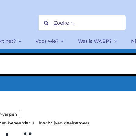
Zoeken
naar:
Een vraag hebben
kt het?
Voor wie?
Wat is WABP?
N
erwerpen
 ben beheerder
Inschrijven deelnemers