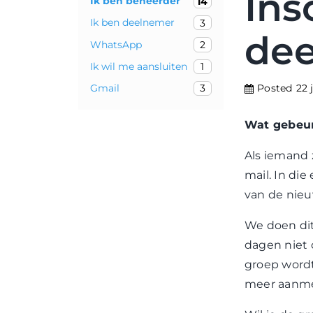
Ins
Ik ben beheerder
14
Ik ben deelnemer
3
de
WhatsApp
2
Ik wil me aansluiten
1
Gmail
Posted
22 
3
Wat gebeur
Als iemand 
mail. In die
van de nie
We doen dit
dagen niet 
groep wordt
meer aanme