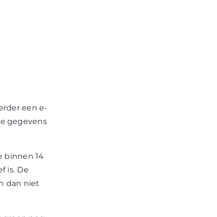
erder een e-
j de gegevens
e binnen 14
f is. De
h dan niet