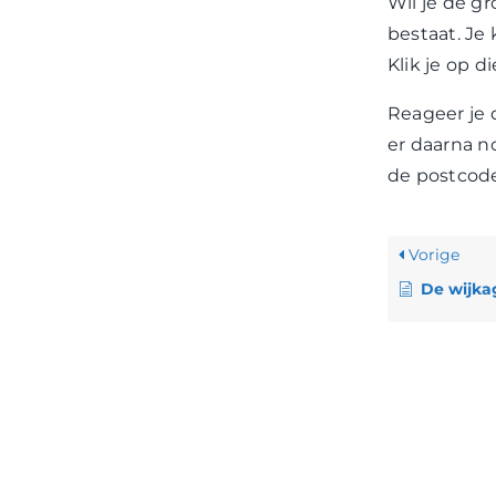
Wil je de g
bestaat. Je
Klik je op d
Reageer je 
er daarna n
de postcode
Vorige
De wijkagent