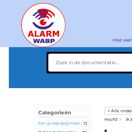
Ga
naar
inhoud
Hoe wer
< Alle ond
Categorieën
Hoofd
Ik
Een groep beginnen
13