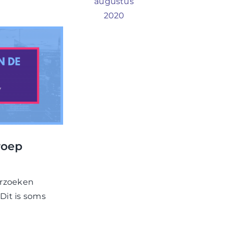
augustus
2020
roep
rzoeken
Dit is soms