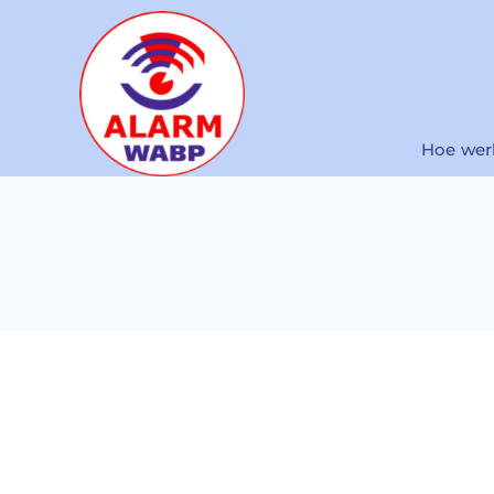
Ga
naar
inhoud
Hoe wer