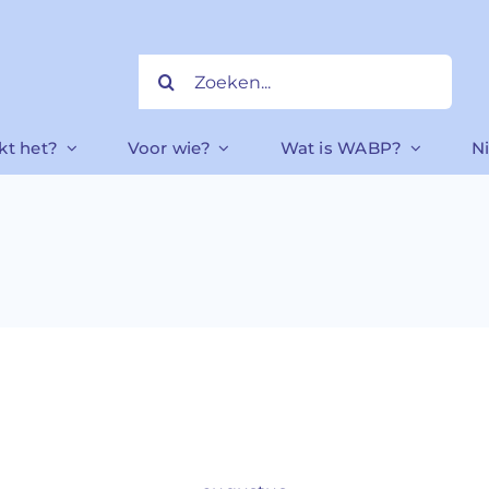
Zoeken
naar:
kt het?
Voor wie?
Wat is WABP?
N
Home
»
privacy verklaring