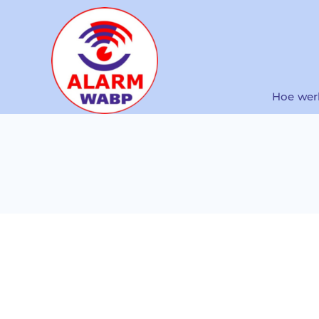
Ga
naar
inhoud
Hoe wer