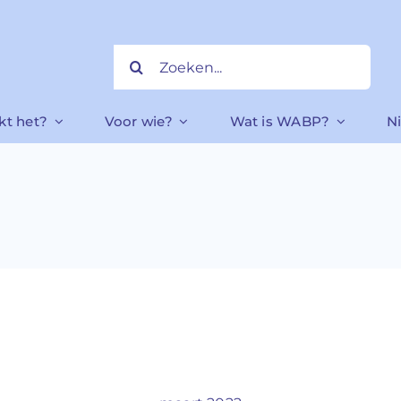
Zoeken
naar:
kt het?
Voor wie?
Wat is WABP?
N
Home
»
Consumentenbond