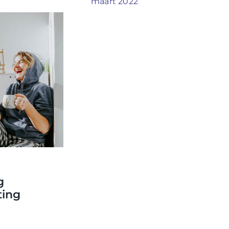
maart 2022
g
ting