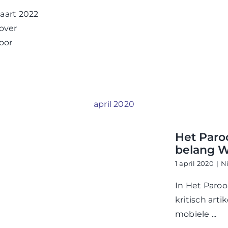
aart 2022
over
oor
april 2020
Het Paro
belang 
1 april 2020
|
N
In Het Paro
kritisch arti
mobiele ...