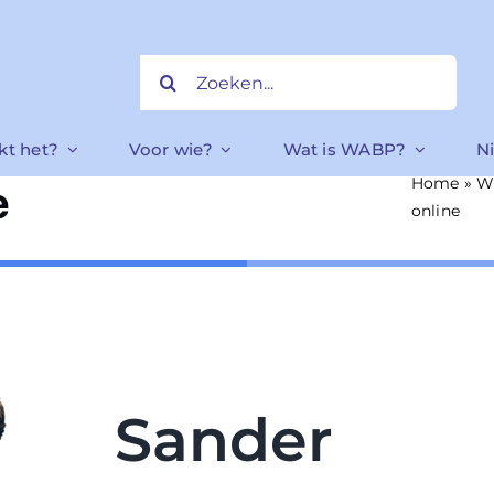
Zoeken
naar:
kt het?
Voor wie?
Wat is WABP?
N
Home
»
W
e
online
Sander