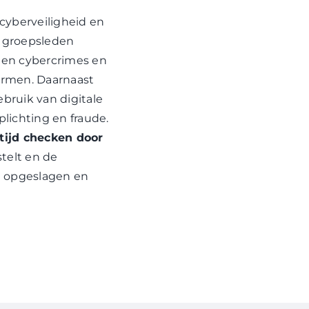
cyberveiligheid en
n groepsleden
ten cybercrimes en
ermen. Daarnaast
ebruik van digitale
lichting en fraude.
tijd checken door
stelt en de
 opgeslagen en