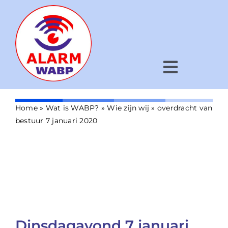
Ga
naar
inhoud
overdracht van bestuur 7
januari 2020
Toggle
Navigat
Home
»
Wat is WABP?
»
Wie zijn wij
»
overdracht van
Hoe werkt het?
bestuur 7 januari 2020
Voor wie?
Wat is WABP?
Nieuws
Kaart
Dinsdagavond 7 januari