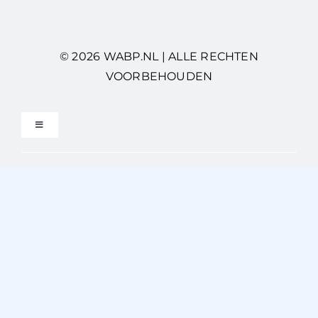
© 2026 WABP.NL | ALLE RECHTEN
VOORBEHOUDEN
Toggle
Navigation
Privacybeleid
Gebruikersvoorwaarden
Disclaimer
Cookiebeleid (EU)