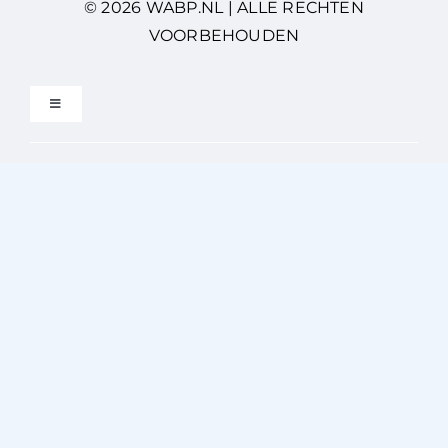
© 2026 WABP.NL | ALLE RECHTEN
VOORBEHOUDEN
Toggle
Navigation
Privacybeleid
Gebruikersvoorwaarden
Disclaimer
Cookiebeleid (EU)