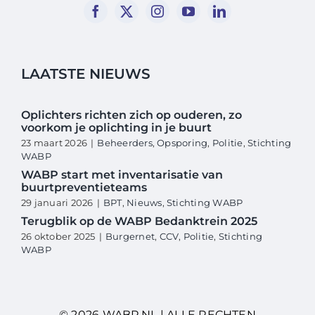
LAATSTE NIEUWS
Oplichters richten zich op ouderen, zo
voorkom je oplichting in je buurt
23 maart 2026
|
Beheerders
,
Opsporing
,
Politie
,
Stichting
WABP
WABP start met inventarisatie van
buurtpreventieteams
29 januari 2026
|
BPT
,
Nieuws
,
Stichting WABP
Terugblik op de WABP Bedanktrein 2025
26 oktober 2025
|
Burgernet
,
CCV
,
Politie
,
Stichting
WABP
© 2026 WABP.NL | ALLE RECHTEN