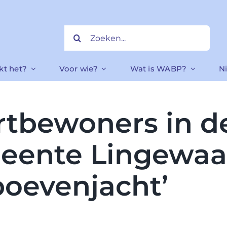
Zoeken
naar:
kt het?
Voor wie?
Wat is WABP?
N
tbewoners in d
eente Lingewaa
boevenjacht’