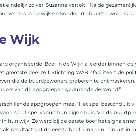
t eindelijk zo ver. Suzanne vertelt: “Na de gezamenlij
 boeven los in de wijk en konden de buurtbewoners de
de Wijk
d organiseerde ‘Boef in de Wijk’ al eerder binnen d
t grootste deel zelf. Stichting WABP faciliteert de pol
even die de buurtbewoners proberen te ontmaskeren. D
erders van de appgroepen gedurende de avond.”
verschillende appgroepen mee. “Het spel bestond uit vi
ners het spel vanuit hun eigen huis. Via de buurtpr
 in hun wijk. Zo werd bij de eerste boef het signalemen
t als resultaat dat de eerste boef al na een minuut in d