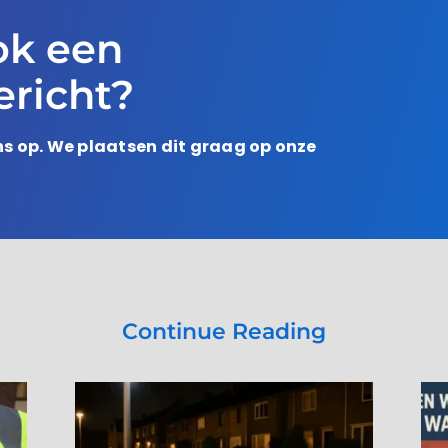
ok een
richt?
s op. We plaatsen dit graag op onze
Continue Reading