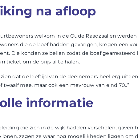
eiking na afloop
uurtbewoners welkom in de Oude Raadzaal en werden e
inwoners die de boef hadden gevangen, kregen een vo
nt. Die konden ze bellen zodat de boef gearresteerd
un ticket om de prijs af te halen.
zien dat de leeftijd van de deelnemers heel erg uiteen
of twaalf mee, maar ook een mevrouw van eind 70..”
lle informatie
pleiding die zich in de wijk hadden verscholen, gaven 
te lopen, zagen ze waar nog mogelijkheden liggen om de