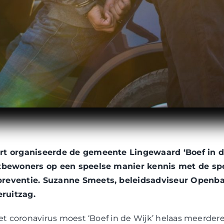
t organiseerde de gemeente Lingewaard ‘Boef in de
tbewoners op een speelse manier kennis met de spe
eventie. Suzanne Smeets, beleidsadviseur Openbar
eruitzag.
et coronavirus moest ‘
Boef in de Wijk
’ helaas meerdere