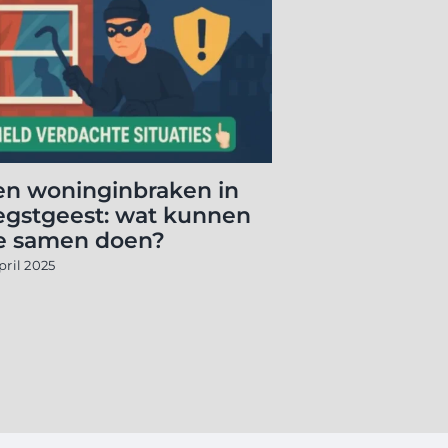
en woninginbraken in
WABP star
gstgeest: wat kunnen
inventarisa
e samen doen?
buurtpreve
pril 2025
29 januari 2026