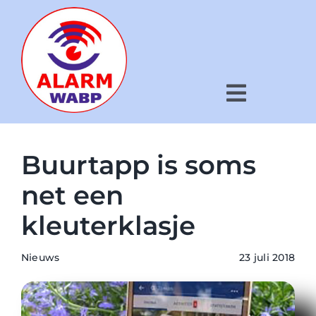
Ga
naar
inhoud
Toggle
Navigat
Hoe werkt het?
Buurtapp is soms
Voor wie?
net een
kleuterklasje
Wat is WABP?
Nieuws
Nieuws
23 juli 2018
Kaart