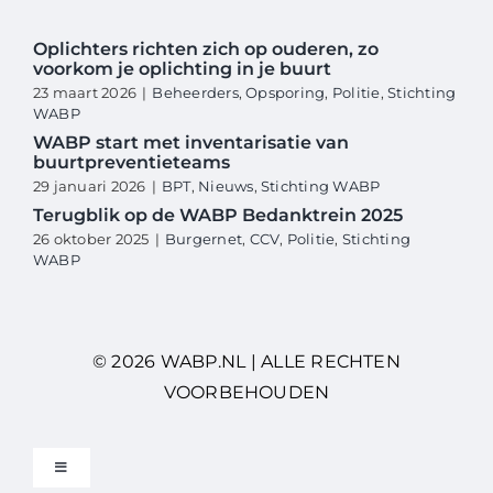
Oplichters richten zich op ouderen, zo
voorkom je oplichting in je buurt
23 maart 2026
|
Beheerders
,
Opsporing
,
Politie
,
Stichting
WABP
WABP start met inventarisatie van
buurtpreventieteams
29 januari 2026
|
BPT
,
Nieuws
,
Stichting WABP
Terugblik op de WABP Bedanktrein 2025
26 oktober 2025
|
Burgernet
,
CCV
,
Politie
,
Stichting
WABP
© 2026 WABP.NL | ALLE RECHTEN
VOORBEHOUDEN
Toggle