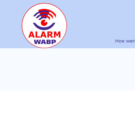
Ga
naar
inhoud
Hoe wer