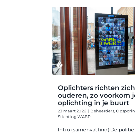
Oplichters richten zic
ouderen, zo voorkom j
oplichting in je buurt
23 maart 2026
|
Beheerders
,
Opspori
Stichting WABP
Intro (samenvatting):De politie 