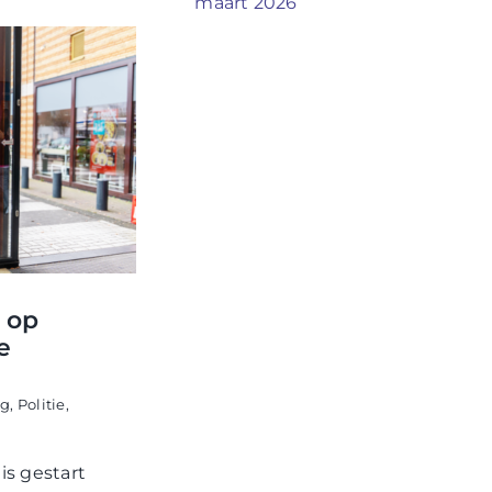
maart 2026
h op
e
ng
,
Politie
,
is gestart