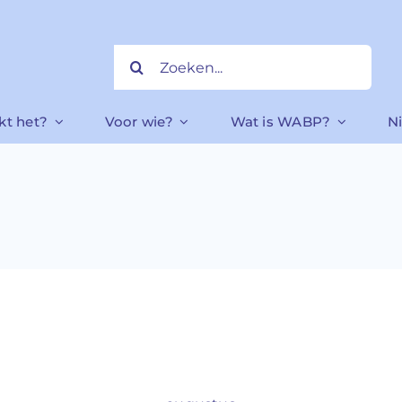
Zoeken
naar:
kt het?
Voor wie?
Wat is WABP?
N
Home
»
huishoudelijk reglement