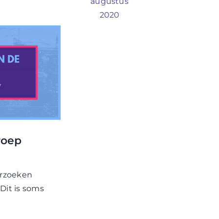
augustus
2020
roep
rzoeken
Dit is soms