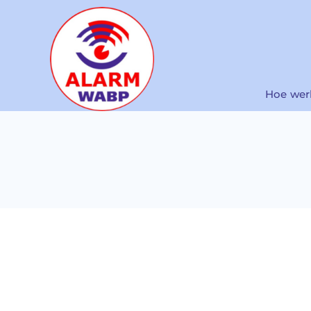
Ga
naar
inhoud
Hoe wer