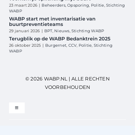
23 maart 2026
|
Beheerders
,
Opsporing
,
Politie
,
Stichting
WABP
WABP start met inventarisatie van
buurtpreventieteams
29 januari 2026
|
BPT
,
Nieuws
,
Stichting WABP
Terugblik op de WABP Bedanktrein 2025
26 oktober 2025
|
Burgernet
,
CCV
,
Politie
,
Stichting
WABP
© 2026 WABP.NL | ALLE RECHTEN
VOORBEHOUDEN
Toggle
Navigation
Privacybeleid