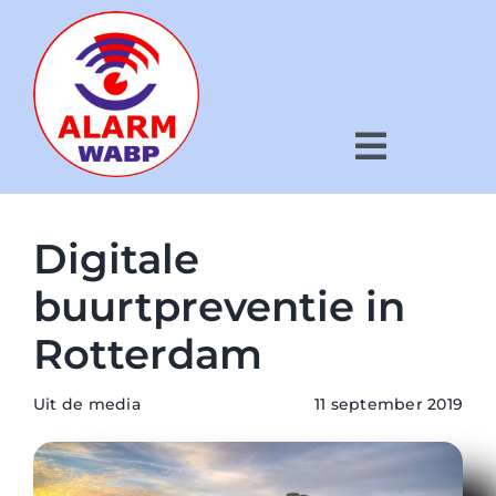
Ga
naar
inhoud
Toggle
Navigat
Hoe werkt het?
Digitale
Voor wie?
buurtpreventie in
Rotterdam
Wat is WABP?
Nieuws
Uit de media
11 september 2019
Kaart