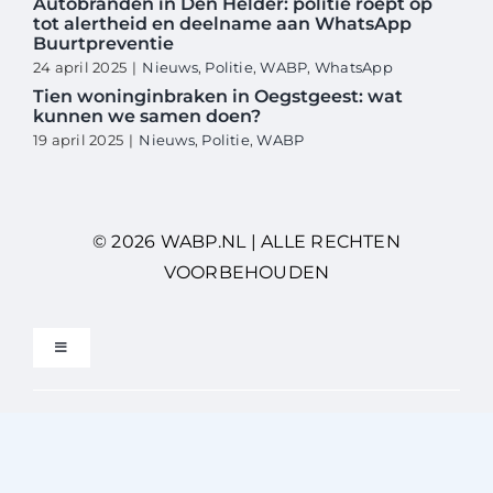
Autobranden in Den Helder: politie roept op
tot alertheid en deelname aan WhatsApp
Buurtpreventie
24 april 2025
|
Nieuws
,
Politie
,
WABP
,
WhatsApp
Tien woninginbraken in Oegstgeest: wat
kunnen we samen doen?
19 april 2025
|
Nieuws
,
Politie
,
WABP
© 2026 WABP.NL | ALLE RECHTEN
VOORBEHOUDEN
Toggle
Navigation
Privacybeleid
Gebruikersvoorwaarden